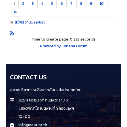
1
2
3
4
5
6
7
8
9
10
16
สมัครงาน
Userlist
Time to create page: 0.333 seconds
Powered by
Kunena Forum
CONTACT US
สมาคมวิศวกรรมสิ่งแวดล้อมแห่งประเทศไทย
122/4 ซอยเรวดี ถนนพระราม 6
แขวงพญาไท เขตพญาไท กรุงเทพฯ
10400
info@eeat.or.th