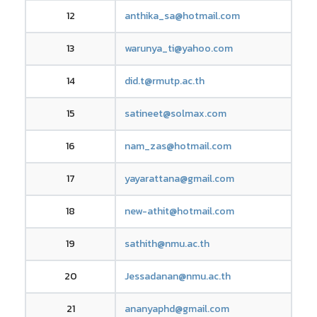
12
anthika_sa@hotmail.com
13
warunya_ti@yahoo.com
14
did.t@rmutp.ac.th
15
satineet@solmax.com
16
nam_zas@hotmail.com
17
yayarattana@gmail.com
18
new-athit@hotmail.com
19
sathith@nmu.ac.th
20
Jessadanan@nmu.ac.th
21
ananyaphd@gmail.com