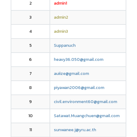
2
admin1
3
admin2
4
admin3
5
Suppanuch
6
heavy36.050@gmail.com
7
auiize@gmail.com
8
piyawan2006@gmail.com
9
civil.environment60@gmail.com
10
Satawat.Muangchuen@gmail.com
11
sunwanee.j@yru.ac.th