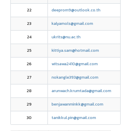
22
deeprom9@outlook.co.th
23
kalyamols@gmail.com
24
ukrits@nu.ac.th
25
kittiya.sam@hotmail.com
26
witsawa2410@gmail.com
27
nokangle393@gmail.com
28
arunwach.krumtada@gmail.com
29
benjawanminkk@gmail.com
30
tanikkul.pin@gmail.com