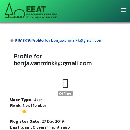
สมัครงาน
Profile for benjawanminkk@gmail.com
Profile for
benjawanminkk@gmail.com
Offline
User Type:
User
Rank:
New Member
Register Date:
27 Dec 2019
Last login:
6 years 1 month ago