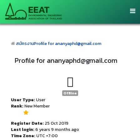
สมัครงาน
Profile for ananyaphd@gmail.com
Profile for ananyaphd@gmail.com
Offline
User Type:
User
Rank:
New Member
Register Date:
25 Oct 2019
Last login:
6 years 9 months ago
Time Zone:
UTC +7:00