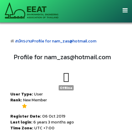
สมัครงาน
Profile for nam_zas@hotmail.com
Profile for nam_zas@hotmail.com
Offline
User Type:
User
Rank:
New Member
Register Date:
06 Oct 2019
Last login:
6 years 3 months ago
Time Zone:
UTC +7:00