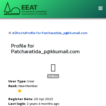
สมัครงาน
Profile for Patcharatida_p@kkumail.com
Profile for
Patcharatida_p@kkumail.com
Offline
User Type:
User
Rank:
New Member
Register Date:
20 Apr 2023
Last login:
2 years 4 months ago