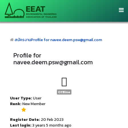
สมัครงาน
Profile for navee.deem.psw@gmail.com
Profile for
navee.deem.psw@gmail.com
Offline
User Type:
User
Rank:
New Member
Register Date:
20 Feb 2023
Last login:
3 years 5 months ago