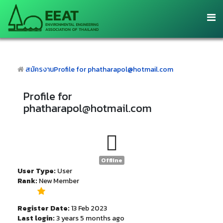
สมัครงาน
Profile for phatharapol@hotmail.com
Profile for
phatharapol@hotmail.com
Offline
User Type:
User
Rank:
New Member
Register Date:
13 Feb 2023
Last login:
3 years 5 months ago