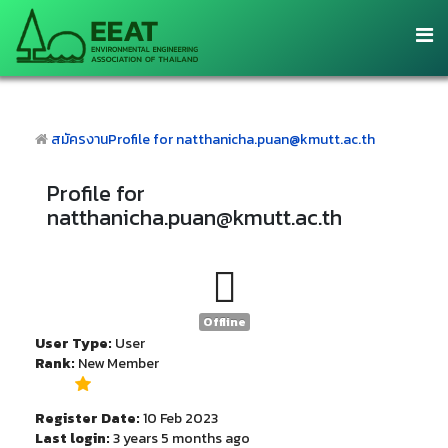
สมัครงาน
Profile for natthanicha.puan@kmutt.ac.th
Profile for
natthanicha.puan@kmutt.ac.th
Offline
User Type:
User
Rank:
New Member
Register Date:
10 Feb 2023
Last login:
3 years 5 months ago