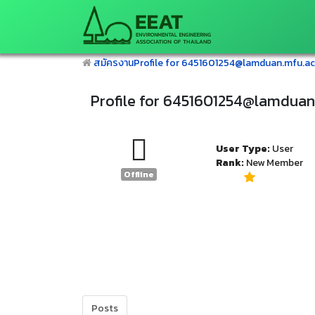
สมัครงาน
Profile for 6451601254@lamduan.mfu.ac
Profile for 6451601254@lamduan
User Type:
User
Rank:
New Member
Offline
Posts