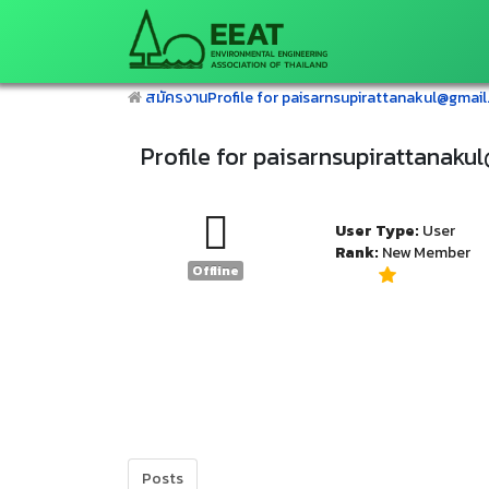
สมัครงาน
Profile for paisarnsupirattanakul@gmai
Profile for paisarnsupirattanak
User Type:
User
Rank:
New Member
Offline
Posts