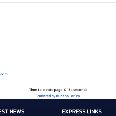
m's recent posts
(0 messages)
l.com
Time to create page: 0.154 seconds
Powered by
Kunena Forum
EST NEWS
EXPRESS LINKS