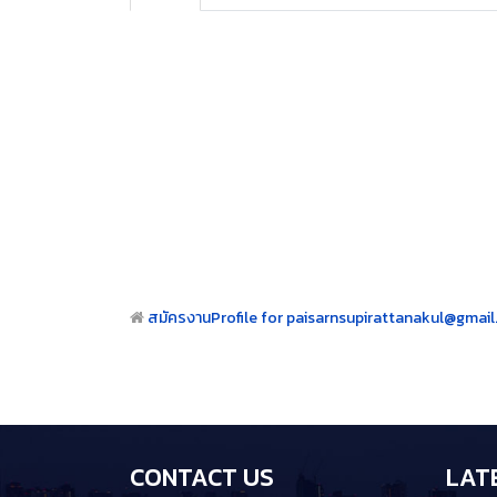
paisarnsupirattanakul@gmail.co
Start
Prev
1
Next
End
No Posts
Start
Prev
1
Next
End
สมัครงาน
Profile for paisarnsupirattanakul@gmai
CONTACT US
LAT