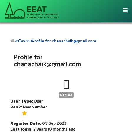
สมัครงาน
Profile for chanachaik@gmail.com
Profile for
chanachaik@gmail.com
Offline
User Type:
User
Rank:
New Member
Register Date:
09 Sep 2023
Last login:
2 years 10 months ago