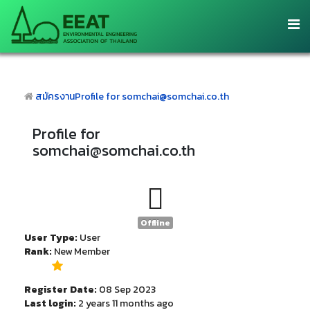
สมัครงาน
Profile for somchai@somchai.co.th
Profile for
somchai@somchai.co.th
Offline
User Type:
User
Rank:
New Member
Register Date:
08 Sep 2023
Last login:
2 years 11 months ago