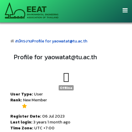
สมัครงาน
Profile for yaowatat@tu.ac.th
Profile for yaowatat@tu.ac.th
Offline
User Type:
User
Rank:
New Member
Register Date:
06 Jul 2023
Last login:
3 years 1 month ago
Time Zone:
UTC +7:00