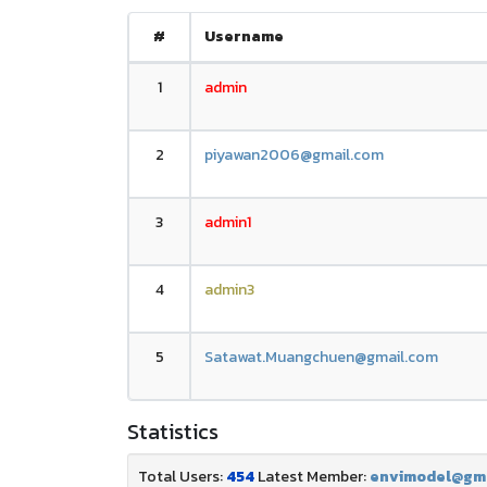
#
Username
1
admin
2
piyawan2006@gmail.com
3
admin1
4
admin3
5
Satawat.Muangchuen@gmail.com
Statistics
Total Users:
454
Latest Member:
envimodel@gm