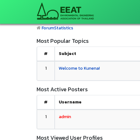
Forum
Statistics
Most Popular Topics
#
Subject
1
Welcome to Kunena!
Most Active Posters
#
Username
1
admin
Most Viewed User Profiles