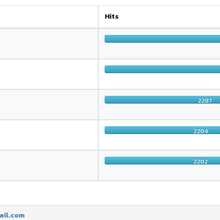
Hits
2287
2204
2202
ail.com