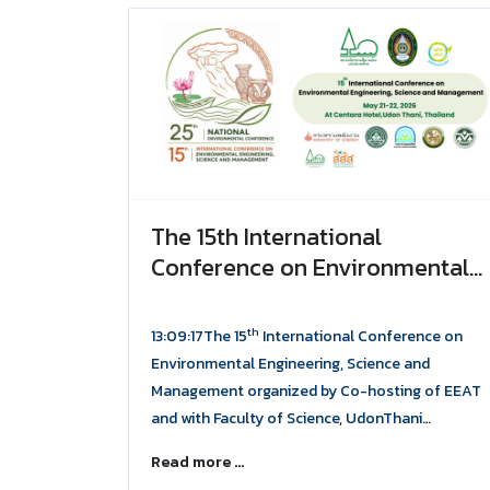
The 15th International
Conference on Environmental
Engineering, Science and
Management
th
13:09:17The 15
International Conference on
Environmental Engineering, Science and
Management organized by Co-hosting of EEAT
and with Faculty of Science, UdonThani
Rajabhat University, with support from the
Read more ...
Ministry. The conference will substantially