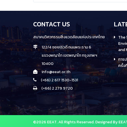
consist of keynote/invited speakers, oral and
poster presentations.
CONTACT US
LAT
สมาคมวิศวกรรมสิ่งแวดล้อมแห่งประเทศไทย
The 
Envi
122/4 ซอยเรวดี ถนนพระราม 6
and
แขวงพญาไท เขตพญาไท กรุงเทพฯ
การป
10400
ครั้งท
info@eeat.or.th
(+66) 2 617 1530-1531
(+66) 2 279 9720
©2026 EEAT. All Rights Reserved. Designed By EE